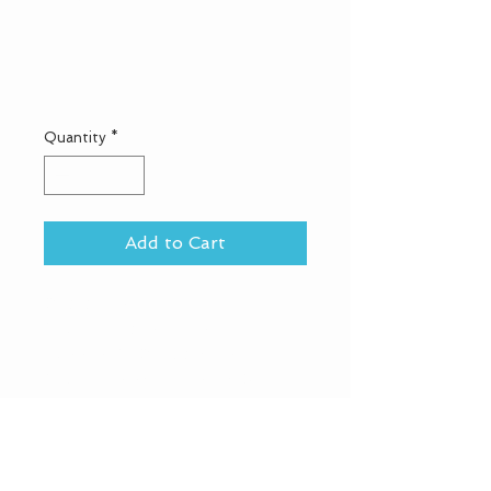
Produkt
Price
CHF 45.00
Quantity
*
Add to Cart
Dies ist eine 
Produktbeschreibung. Hier 
können Sie Details zu Ihrem 
Produkt hinzufügen - z. B. 
Informationen zu Größen und 
Materialien sowie allgemeine 
Pflege- und Reinigungshinweise.