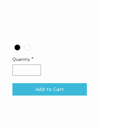
Produkt
Price
CHF 10.00
Farbe
*
Quantity
*
Add to Cart
Dies ist eine 
Produktbeschreibung. Hier 
können Sie Details zu Ihrem 
Produkt hinzufügen - z. B. 
Informationen zu Größen und 